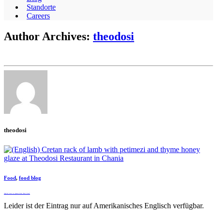
Standorte
Careers
Author Archives:
theodosi
theodosi
Food
,
food blog
(English) A must try signature dishes “Rack of Lamb”
Leider ist der Eintrag nur auf Amerikanisches Englisch verfügbar.