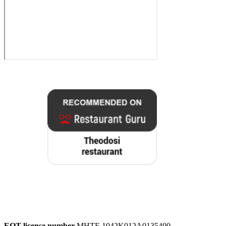
EOT license number
MHTE 1042K012A0135400