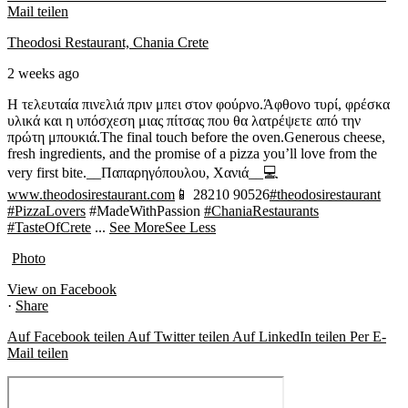
Mail teilen
Theodosi Restaurant, Chania Crete
2 weeks ago
Η τελευταία πινελιά πριν μπει στον φούρνο.
Άφθονο τυρί, φρέσκα
υλικά και η υπόσχεση μιας πίτσας που θα λατρέψετε από την
πρώτη μπουκιά.
The final touch before the oven.
Generous cheese,
fresh ingredients, and the promise of a pizza you’ll love from the
very first bite.
__Παπαρηγόπουλου, Χανιά__
💻
www.theodosirestaurant.com
📱 28210 90526
#theodosirestaurant
#PizzaLovers
#MadeWithPassion
#ChaniaRestaurants
#TasteOfCrete
...
See More
See Less
Photo
View on Facebook
·
Share
Auf Facebook teilen
Auf Twitter teilen
Auf LinkedIn teilen
Per E-
Mail teilen