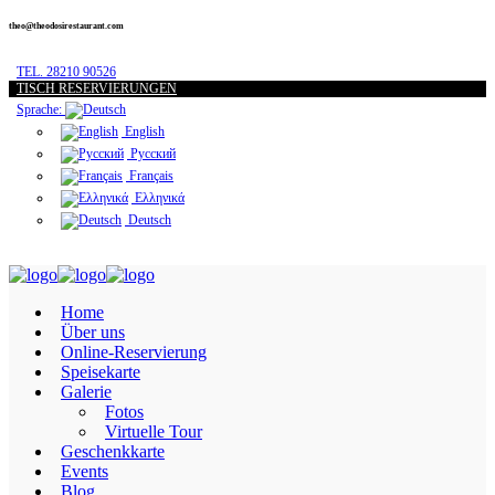
theo@theodosirestaurant.com
TEL. 28210 90526
TISCH RESERVIERUNGEN
Sprache:
English
Русский
Français
Ελληνικά
Deutsch
Home
Über uns
Online-Reservierung
Speisekarte
Galerie
Fotos
Virtuelle Tour
Geschenkkarte
Events
Blog