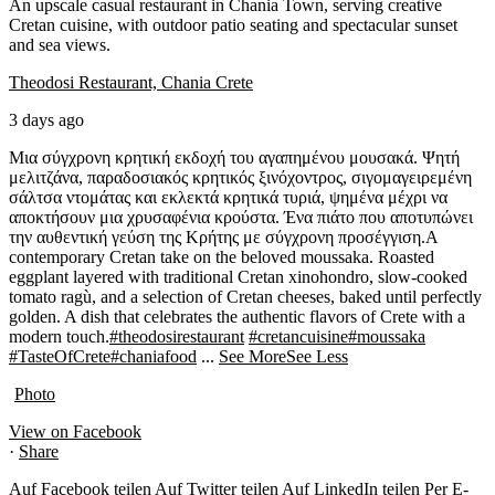
An upscale casual restaurant in Chania Town, serving creative
Cretan cuisine, with outdoor patio seating and spectacular sunset
and sea views.
Theodosi Restaurant, Chania Crete
3 days ago
Μια σύγχρονη κρητική εκδοχή του αγαπημένου μουσακά. Ψητή
μελιτζάνα, παραδοσιακός κρητικός ξινόχοντρος, σιγομαγειρεμένη
σάλτσα ντομάτας και εκλεκτά κρητικά τυριά, ψημένα μέχρι να
αποκτήσουν μια χρυσαφένια κρούστα. Ένα πιάτο που αποτυπώνει
την αυθεντική γεύση της Κρήτης με σύγχρονη προσέγγιση.
A
contemporary Cretan take on the beloved moussaka. Roasted
eggplant layered with traditional Cretan xinohondro, slow-cooked
tomato ragù, and a selection of Cretan cheeses, baked until perfectly
golden. A dish that celebrates the authentic flavors of Crete with a
modern touch.
#theodosirestaurant
#cretancuisine
#moussaka
#TasteOfCrete
#chaniafood
...
See More
See Less
Photo
View on Facebook
·
Share
Auf Facebook teilen
Auf Twitter teilen
Auf LinkedIn teilen
Per E-