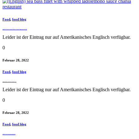
Food
,
food blog
(English) If you miss seafood, then this is a special suggestion on our menu!
Leider ist der Eintrag nur auf Amerikanisches Englisch verfügbar.
0
Februar 28, 2022
Food
,
food blog
(English) Enjoy Greek Tacos with pork Gyro!
Leider ist der Eintrag nur auf Amerikanisches Englisch verfügbar.
0
Februar 28, 2022
Food
,
food blog
(English) One of our many vegan options!