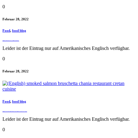
0
Februar 28, 2022
Food
,
food blog
(English) A delicious twist to a popular Cretan dish…
Leider ist der Eintrag nur auf Amerikanisches Englisch verfügbar.
0
Februar 28, 2022
Food
,
food blog
(English) If you like smoked salmon, you are bound to love this for a starter!
Leider ist der Eintrag nur auf Amerikanisches Englisch verfügbar.
0