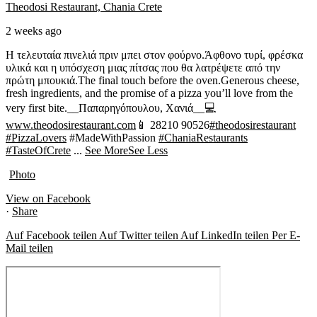
Theodosi Restaurant, Chania Crete
2 weeks ago
Η τελευταία πινελιά πριν μπει στον φούρνο.
Άφθονο τυρί, φρέσκα
υλικά και η υπόσχεση μιας πίτσας που θα λατρέψετε από την
πρώτη μπουκιά.
The final touch before the oven.
Generous cheese,
fresh ingredients, and the promise of a pizza you’ll love from the
very first bite.
__Παπαρηγόπουλου, Χανιά__
💻
www.theodosirestaurant.com
📱 28210 90526
#theodosirestaurant
#PizzaLovers
#MadeWithPassion
#ChaniaRestaurants
#TasteOfCrete
...
See More
See Less
Photo
View on Facebook
·
Share
Auf Facebook teilen
Auf Twitter teilen
Auf LinkedIn teilen
Per E-
Mail teilen