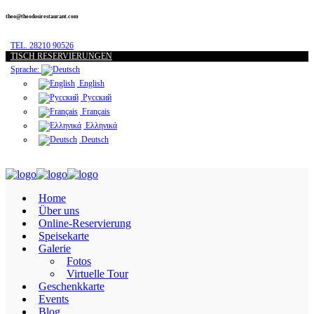
theo@theodosirestaurant.com
TEL. 28210 90526
TISCH RESERVIERUNGEN
Sprache:
English
Русский
Français
Ελληνικά
Deutsch
Home
Über uns
Online-Reservierung
Speisekarte
Galerie
Fotos
Virtuelle Tour
Geschenkkarte
Events
Blog