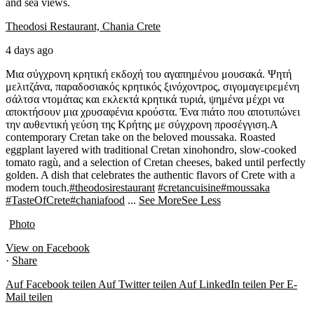
and sea views.
Theodosi Restaurant, Chania Crete
4 days ago
Μια σύγχρονη κρητική εκδοχή του αγαπημένου μουσακά. Ψητή
μελιτζάνα, παραδοσιακός κρητικός ξινόχοντρος, σιγομαγειρεμένη
σάλτσα ντομάτας και εκλεκτά κρητικά τυριά, ψημένα μέχρι να
αποκτήσουν μια χρυσαφένια κρούστα. Ένα πιάτο που αποτυπώνει
την αυθεντική γεύση της Κρήτης με σύγχρονη προσέγγιση.
A
contemporary Cretan take on the beloved moussaka. Roasted
eggplant layered with traditional Cretan xinohondro, slow-cooked
tomato ragù, and a selection of Cretan cheeses, baked until perfectly
golden. A dish that celebrates the authentic flavors of Crete with a
modern touch.
#theodosirestaurant
#cretancuisine
#moussaka
#TasteOfCrete
#chaniafood
...
See More
See Less
Photo
View on Facebook
·
Share
Auf Facebook teilen
Auf Twitter teilen
Auf LinkedIn teilen
Per E-
Mail teilen